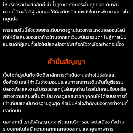
ให้บริการอย่างซื่อสัตย์ ค่าน้ำสูง และจ่ายจริงในทุกยอดเดิมพัน
ความไว้วางใจที่ผู้เล่นมอบให้คือเกียรติและพลังในการพัฒนาอย่างไม่
หยุดยั้ง
การยอมรับนี้ยังช่วยยกระดับมาตรฐานในวงการแทงบอลออนไลน์
ทำให้ชื่อเสียงของเราก้าวข้ามจากแค่เว็บพนันธรรมดา ไปสู่การเป็น
แบรนด์ที่ผู้เล่นทั้งมือใหม่และมืออาชีพเลือกไว้วางใจอย่างต่อเนื่อง
คำมั่นสัญญา
เว็บไซต์มุ่งมั่นที่จะยึดถือหลักการดำเนินงานอย่างโปร่งใสและ
ซื่อสัตย์ เราให้คำมั่นว่าจะมอบประสบการณ์การเดิมพันที่ยุติธรรม
ปลอดภัย และตรงไปตรงมาแก่ผู้เล่นทุกท่าน โดยไม่เอาเปรียบหรือ
สร้างความเสี่ยงที่ไม่จำเป็น การดูแลสมาชิกทุกคนให้ได้รับบริการที่
เท่าเทียมและมีมาตรฐานสูงสุด ถือเป็นหัวใจสำคัญของการทำงานที่
เรายึดมั่น
นอกจากนี้ เรายังสัญญาว่าจะพัฒนาบริการอย่างต่อเนื่อง ทั้งด้าน
ระบบเทคโนโลยี ความหลากหลายของเกม และคุณภาพการ