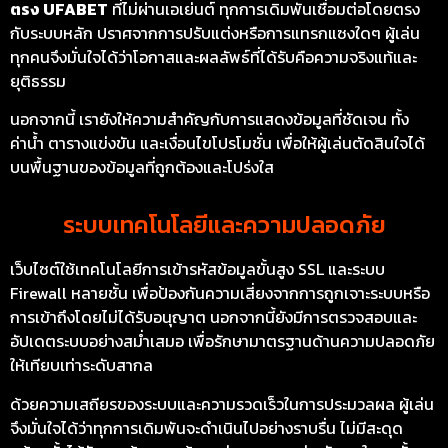
ตรง UFABET
ที่ไม่ผ่านเอเย่นต์ ทุกการเดิมพันเชื่อมต่อโดยตรง
กับระบบหลัก ปราศจากการปรับแต่งหรือการแทรกแซงใดๆ ผู้เล่น
ทุกคนจึงมั่นใจได้ว่าโอกาสและผลลัพธ์ที่ได้รับคือความจริงแท้และ
ยุติธรรม
นอกจากนี้ เรายังให้ความสำคัญกับการแสดงข้อมูลที่ชัดเจน ทั้ง
ค่าน้ำ ตารางแข่งขัน และเงื่อนไขโปรโมชั่น เพื่อให้ผู้เล่นตัดสินใจได้
บนพื้นฐานของข้อมูลที่ถูกต้องและโปร่งใส
ระบบเทคโนโลยีและความปลอดภัย
เว็บไซต์ใช้เทคโนโลยีการเข้ารหัสข้อมูลขั้นสูง SSL และระบบ
Firewall หลายชั้น เพื่อป้องกันความเสี่ยงจากการถูกเจาะระบบหรือ
การเข้าถึงโดยไม่ได้รับอนุญาต นอกจากนี้ยังมีการตรวจสอบและ
อัปเดตระบบอย่างสม่ำเสมอ เพื่อรักษามาตรฐานด้านความปลอดภัย
ให้เทียบเท่าระดับสากล
ด้วยความเสถียรของระบบและความรวดเร็วในการประมวลผล ผู้เล่น
จึงมั่นใจได้ว่าทุกการเดิมพันจะดำเนินไปอย่างราบรื่น ไม่มีสะดุด