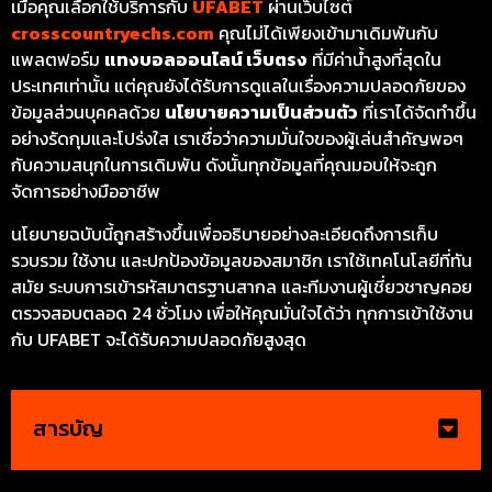
เมื่อคุณเลือกใช้บริการกับ
UFABET
ผ่านเว็บไซต์
crosscountryechs.com
คุณไม่ได้เพียงเข้ามาเดิมพันกับ
แพลตฟอร์ม
แทงบอลออนไลน์ เว็บตรง
ที่มีค่าน้ำสูงที่สุดใน
ประเทศเท่านั้น แต่คุณยังได้รับการดูแลในเรื่องความปลอดภัยของ
ข้อมูลส่วนบุคคลด้วย
นโยบายความเป็นส่วนตัว
ที่เราได้จัดทำขึ้น
อย่างรัดกุมและโปร่งใส เราเชื่อว่าความมั่นใจของผู้เล่นสำคัญพอๆ
กับความสนุกในการเดิมพัน ดังนั้นทุกข้อมูลที่คุณมอบให้จะถูก
จัดการอย่างมืออาชีพ
นโยบายฉบับนี้ถูกสร้างขึ้นเพื่ออธิบายอย่างละเอียดถึงการเก็บ
รวบรวม ใช้งาน และปกป้องข้อมูลของสมาชิก เราใช้เทคโนโลยีที่ทัน
สมัย ระบบการเข้ารหัสมาตรฐานสากล และทีมงานผู้เชี่ยวชาญคอย
ตรวจสอบตลอด 24 ชั่วโมง เพื่อให้คุณมั่นใจได้ว่า ทุกการเข้าใช้งาน
กับ UFABET จะได้รับความปลอดภัยสูงสุด
สารบัญ