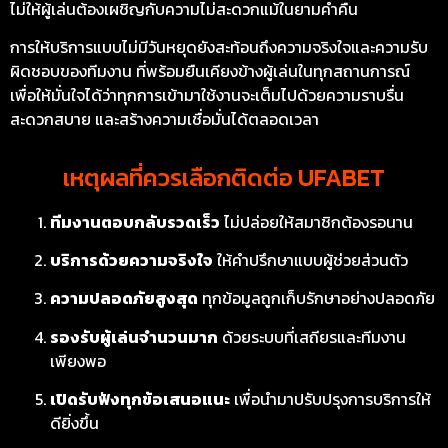
ไม่ให้ผู้เล่นต้องเผชิญกับความไม่สะดวกแม้ในยามค่ำคืน
การให้บริการแบบไม่มีวันหยุดยังสะท้อนถึงความจริงใจและความรับ
ผิดชอบของทีมงาน ที่พร้อมยืนเคียงข้างผู้เล่นในทุกสถานการณ์
เพื่อให้มั่นใจได้ว่าทุกการเข้ามาใช้งานจะเต็มไปด้วยความราบรื่น
สะดวกสบาย และสร้างความเชื่อมั่นได้ตลอดเวลา
เหตุผลที่ควรเลือกติดต่อ UFABET
ทีมงานตอบกลับรวดเร็ว
ไม่ปล่อยให้สมาชิกต้องรอนาน
บริการด้วยความจริงใจ
ให้คำปรึกษาแบบผู้ช่วยส่วนตัว
ความปลอดภัยสูงสุด
ทุกข้อมูลถูกเก็บรักษาอย่างปลอดภัย
รองรับผู้เล่นจำนวนมาก
ด้วยระบบที่เสถียรและทีมงาน
เพียงพอ
เปิดรับฟังทุกข้อเสนอแนะ
เพื่อนำมาปรับปรุงการบริการให้
ดียิ่งขึ้น