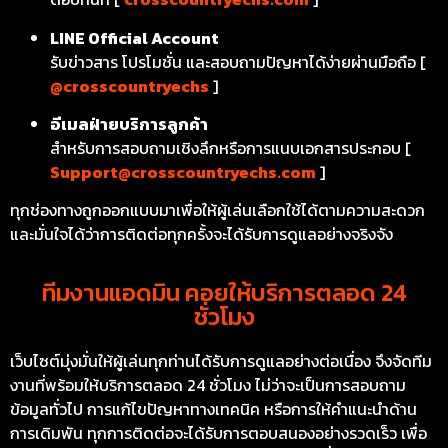
LINE Official Account
รับข่าวสาร โปรโมชั่น และสอบถามปัญหาได้ง่ายผ่านมือถือ [
@crosscountryechs
]
อีเมลฝ่ายบริการลูกค้า
สำหรับการสอบถามเชิงลึกหรือการแนบเอกสารประกอบ [
Support@crosscountryechs.com
]
ทุกช่องทางถูกออกแบบมาเพื่อให้ผู้เล่นเลือกใช้ได้ตามความสะดวก
และมั่นใจได้ว่าการติดต่อทุกครั้งจะได้รับการดูแลอย่างจริงจัง
ทีมงานแอดมิน คอยให้บริการตลอด 24
ชั่วโมง
เว็บไซต์มุ่งมั่นให้ผู้เล่นทุกท่านได้รับการดูแลอย่างต่อเนื่อง จึงจัดทีม
งานที่พร้อมให้บริการตลอด 24 ชั่วโมง ไม่ว่าจะเป็นการสอบถาม
ข้อมูลทั่วไป การแก้ไขปัญหาทางเทคนิค หรือการให้คำแนะนำด้าน
การเดิมพัน ทุกการติดต่อจะได้รับการตอบสนองอย่างรวดเร็ว เพื่อ