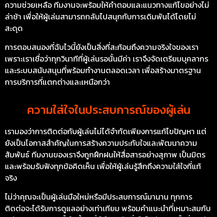
ความช่วยเหลือ ทีมงานจะพร้อมให้คำตอบและแนวทางแก้ไขอย่างไม่
ล่าช้า เพื่อให้ผู้เล่นสามารถกลับไปสนุกกับการเดิมพันได้โดยไม่
สะดุด
การตอบสนองที่ฉับไวนี้ยังเป็นสิ่งที่สะท้อนถึงความจริงใจของเรา
เพราะเราเชื่อว่าทุกวินาทีที่ผู้เล่นรอนั้นมีค่า เราจึงจัดเตรียมบุคลากร
และระบบสนับสนุนที่พร้อมทำงานตลอดเวลา เพื่อสร้างมาตรฐาน
การบริการที่แตกต่างและเหนือกว่า
ความใส่ใจในประสบการณ์ของผู้เล่น
เรามองว่าการติดต่อกับผู้เล่นไม่ได้จำกัดเพียงการแก้ไขปัญหา แต่
ยังเป็นโอกาสสำคัญในการสร้างความประทับใจและพัฒนาความ
สัมพันธ์ ทีมงานของเราจึงถูกฝึกฝนให้สื่อสารอย่างสุภาพ เป็นมิตร
และพร้อมรับฟังทุกข้อคิดเห็น เพื่อให้ผู้เล่นรู้สึกถึงความใส่ใจที่แท้
จริง
ไม่ว่าคุณจะเป็นผู้เล่นมือใหม่หรือมีประสบการณ์มานาน ทุกการ
ติดต่อจะได้รับการดูแลอย่างเท่าเทียม พร้อมคำแนะนำที่เหมาะสมกับ