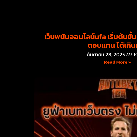
เว็บพนันออนไลน์ufa เริ่มต้นขั้น
ตอบแทน ได้เกิน
กันยายน 28, 2025
1:
Read More »