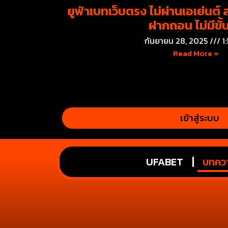
ยูฟ่าเบทเว็บตรง ไม่ผ่านเอเย่นต์ ส
ฝากถอน ไม่มีขั้
กันยายน 28, 2025
1:
Read More »
เข้าสู่ระบบ
UFABET
บทคว