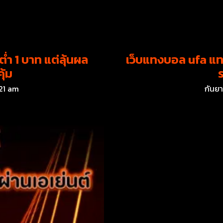
ต่ำ 1 บาท แต่ลุ้นผล
เว็บแทงบอล ufa แทงบ
คุ้ม
21 am
กันย