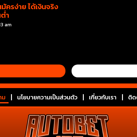
มัครง่าย ได้เงินจริง
นต่ำ
13 am
าม
นโยบายความเป็นส่วนตัว
เกี่ยวกับเรา
ติด