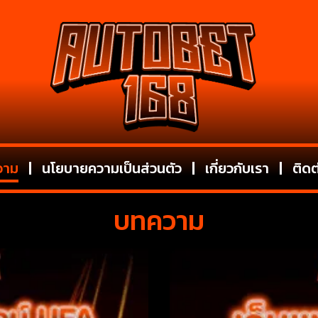
วาม
นโยบายความเป็นส่วนตัว
เกี่ยวกับเรา
ติดต
บทความ